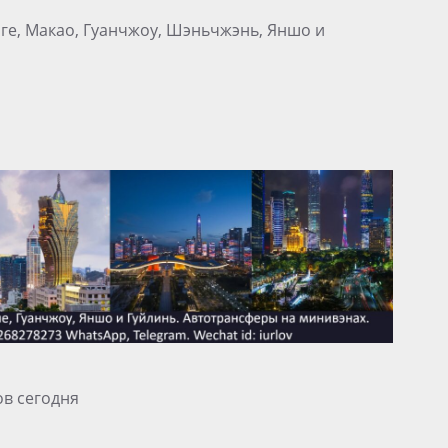
нге, Макао, Гуанчжоу, Шэньчжэнь, Яншо и
ов сегодня