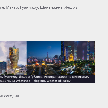
нге, Макао, Гуанчжоу, Шэньчжэнь, Яншо и
ов сегодня