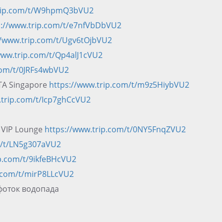
trip.com/t/W9hpmQ3bVU2
s://www.trip.com/t/e7nfVbDbVU2
//www.trip.com/t/Ugv6tOjbVU2
www.trip.com/t/Qp4alJ1cVU2
com/t/0JRFs4wbVU2
TA Singapore
https://www.trip.com/t/m9z5HiybVU2
.trip.com/t/Icp7ghCcVU2
t VIP Lounge
https://www.trip.com/t/0NY5FnqZVU2
m/t/LN5g307aVU2
ip.com/t/9ikfeBHcVU2
p.com/t/mirP8LLcVU2
фоток водопада