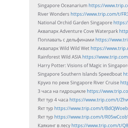
Singapore Oceanarium
https://www.trip
River Wonders
https://www.trip.com/t/
National Orchid Garden Singapore
https:
Аквапарк Adventure Cove Waterpark
htt
Поплавать с дельфинами
https://www.t
Аквапарк Wild Wild Wet
https://www.tri
Rainforest Wild ASIA
https://www.trip.co
Harry Potter: Visions of Magic in Singapo
Singapore Southern Islands Speedboat
ht
Круиз по реке Singapore River Cruise
htt
3 часа на гидроцикле
https://www.trip.
Яхт тур 4 часа
https://www.trip.com/t/
Яхт тур
https://www.trip.com/t/BdOJWoe
Яхт тур
https://www.trip.com/t/R05wCco
Каякинг в лесу
https://www.trip.com/t/