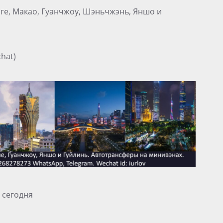
нге, Макао, Гуанчжоу, Шэньчжэнь, Яншо и
hat)
 сегодня