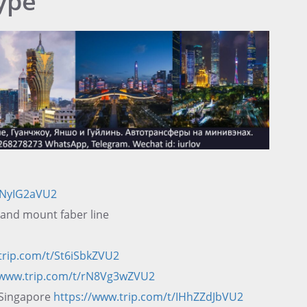
уре
pNyIG2aVU2
 and mount faber line
trip.com/t/St6iSbkZVU2
/www.trip.com/t/rN8Vg3wZVU2
 Singapore
https://www.trip.com/t/IHhZZdJbVU2