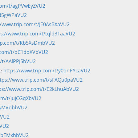
.com/t/agPVwEyZVU2
FR35gWPaVU2
//www.trip.com/t/JE0AsBXaVU2
ps://www.trip.com/t/tqld31aaVU2
rip.com/t/Kb5XsDmbVU2
p.com/t/dC1ddXVbVU2
m/t/AAlPPj5bVU2
re
https://www.trip.com/t/y0onPYcaVU2
tps://www.trip.com/t/sFAQu0paVU2
ps://www.trip.com/t/E2kLhuAbVU2
com/t/jujCGqXbVU2
ZhwMVobbVU2
bVU2
bVU2
Q8bEMxhbVU2