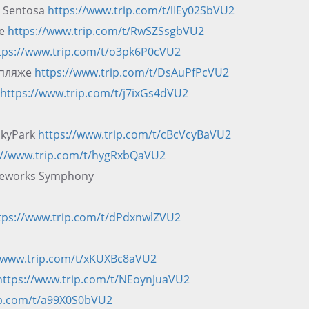
x Sentosa
https://www.trip.com/t/lIEy02SbVU2
re
https://www.trip.com/t/RwSZSsgbVU2
tps://www.trip.com/t/o3pk6P0cVU2
 пляже
https://www.trip.com/t/DsAuPfPcVU2
https://www.trip.com/t/j7ixGs4dVU2
SkyPark
https://www.trip.com/t/cBcVcyBaVU2
://www.trip.com/t/hygRxbQaVU2
reworks Symphony
tps://www.trip.com/t/dPdxnwlZVU2
//www.trip.com/t/xKUXBc8aVU2
https://www.trip.com/t/NEoynJuaVU2
ip.com/t/a99X0S0bVU2