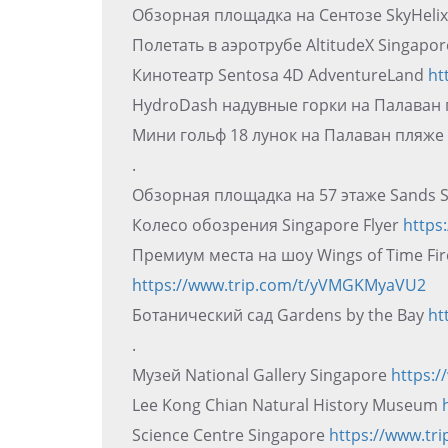
Обзорная площадка на Сентозе SkyHeli
Полетать в аэротрубе AltitudeX Singapo
Кинотеатр Sentosa 4D AdventureLand
ht
HydroDash надувные горки на Палаван
Мини гольф 18 лунок на Палаван пляже
.
Обзорная площадка на 57 этаже Sands 
Колесо обозрения Singapore Flyer
https
Премиум места на шоу Wings of Time Fi
https://www.trip.com/t/yVMGKMyaVU2
Ботанический сад Gardens by the Bay
ht
.
Музей National Gallery Singapore
https:
Lee Kong Chian Natural History Museum
Science Centre Singapore
https://www.tr