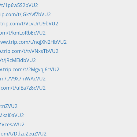
m/t/1p6w5S2bVU2
rip.com/t/JGkYvf7bVU2
.trip.com/t/VLvUrU9bVU2
.com/t/kmLoRbEcVU2
/www.trip.com/t/nqjXN2HbVU2
w.trip.com/t/tvVNxsTbVU2
m/t/jRcMEidbVU2
w.trip.com/t/2Mgvqj6cVU2
.com/t/V9X7mWAcVU2
p.com/t/uIEa7z8cVU2
jtnZVU2
pMkaI0aVU2
OMVcesaVU2
p.com/t/DdzuZeuZVU2